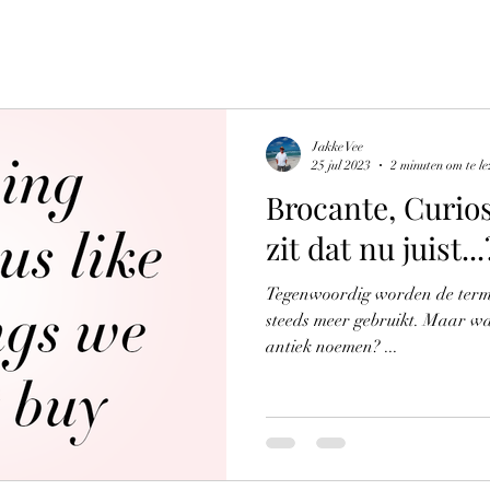
Jakke Vee
25 jul 2023
2 minuten om te le
Brocante, Curios
zit dat nu juist...
Tegenwoordig worden de terme
steeds meer gebruikt. Maar wa
antiek noemen? ...