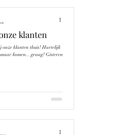
zen
 onze klanten
ij onze klanten thuis! Hartelijk
e maar komen... graag! Gisteren
ezen