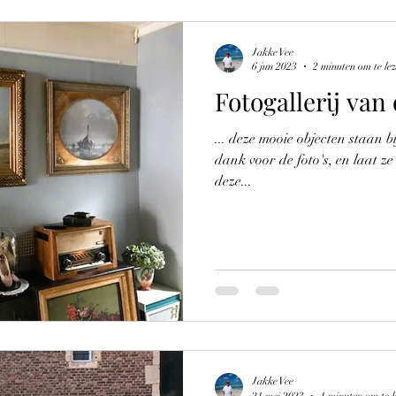
Jakke Vee
6 jun 2023
2 minuten om te le
Fotogallerij van
... deze mooie objecten staan b
dank voor de foto's, en laat z
deze...
Jakke Vee
21 mei 2023
1 minuten om te l